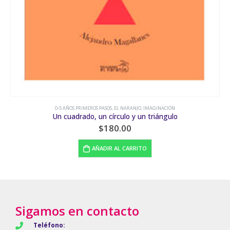
AÑOS PRIMEROS PASOS
,
EL NARANJO
,
IMAGINACIÓN
0-5 AÑOS P
uadrado, un círculo y un triángulo
¿C
$
180.00
AÑADIR AL CARRITO
Sigamos en contacto
Teléfono: