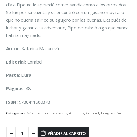
día a Pipo no le apeteció comer sandía como a los otros dos.
Se fue por su cuenta y se encontró con un gusano muy raro
que no quería salir de su agujero por las buenas. Después de
luchar y ganar a su adversario, Pipo descubrió algo que nunca
habría imaginado…
Autor:
Katarína Macurová
Editorial:
Combel
Pasta:
Dura
Páginas:
48
ISBN:
9788411580878
Categorías:
0-5 años Primeros pasos
,
Animales
,
Combel
,
Imaginación
AÑADIR AL CARRITO