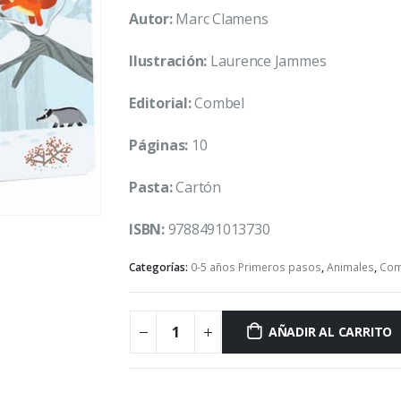
Autor:
Marc Clamens
Ilustración:
Laurence Jammes
Editorial:
Combel
Páginas:
10
Pasta:
Cartón
ISBN:
9788491013730
Categorías:
0-5 años Primeros pasos
,
Animales
,
Com
AÑADIR AL CARRITO