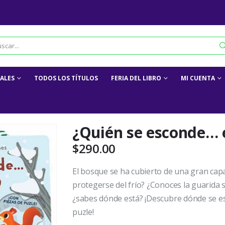
IALES
TODOS LOS TÍTULOS
FERIA DEL LIBRO
MI CUENTA
¿Quién se esconde… 
$
290.00
El bosque se ha cubierto de una gran capa
protegerse del frío? ¿Conoces la guarida sec
¿sabes dónde está? ¡Descubre dónde se e
puzle!