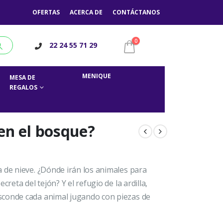
OFERTAS
ACERCA DE
CONTÁCTANOS
0
22 24 55 71 29
MENIQUE
MESA DE
REGALOS
en el bosque?
 de nieve. ¿Dónde irán los animales para
reta del tejón? Y el refugio de la ardilla,
sconde cada animal jugando con piezas de