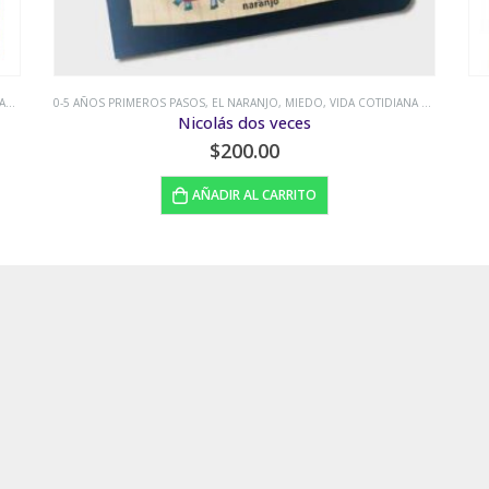
ÍA
0-5 AÑOS PRIMEROS PASOS
,
ANIMALES
,
COMBEL
,
POP-UP
La Gallina Feliz (cu-cú sorpresa)
$
450.00
AÑADIR AL CARRITO