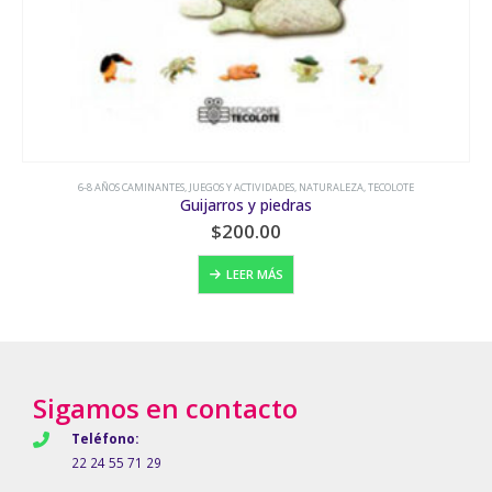
6-8 AÑOS CAMINANTES
,
JUEGOS Y ACTIVIDADES
,
NATURALEZA
,
TECOLOTE
Guijarros y piedras
$
200.00
LEER MÁS
Sigamos en contacto
Teléfono:
22 24 55 71 29