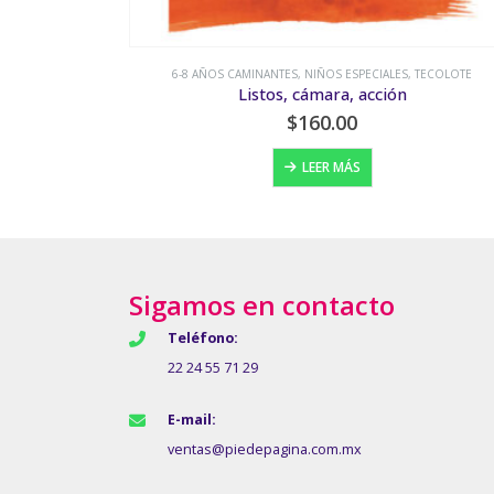
TECOLOTE
6-8 AÑOS CAMINANTES
,
MÚSICA
,
TECOLOTE
La Bamba
$
115.00
LEER MÁS
Sigamos en contacto
Teléfono:
22 24 55 71 29
E-mail:
ventas@piedepagina.com.mx