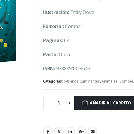
Ilustración:
Emily Dove
Editorial:
Combel
Páginas:
64
Pasta:
Dura
ISBN:
9788491018643
Categorías:
6-8 años Caminantes
,
Animales
,
Combel
AÑADIR AL CARRITO