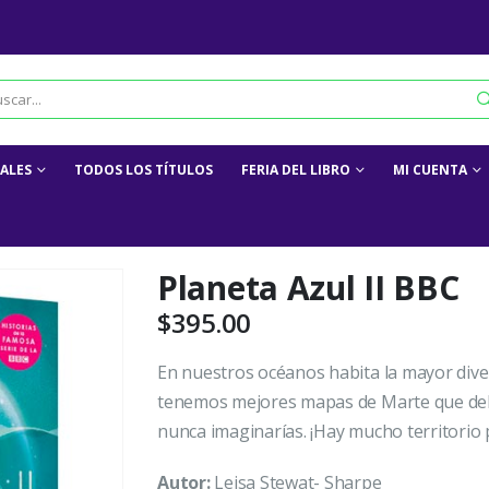
IALES
TODOS LOS TÍTULOS
FERIA DEL LIBRO
MI CUENTA
Planeta Azul II BBC
$
395.00
En nuestros océanos habita la mayor diver
tenemos mejores mapas de Marte que del 
nunca imaginarías. ¡Hay mucho territorio 
Autor:
Leisa Stewat- Sharpe