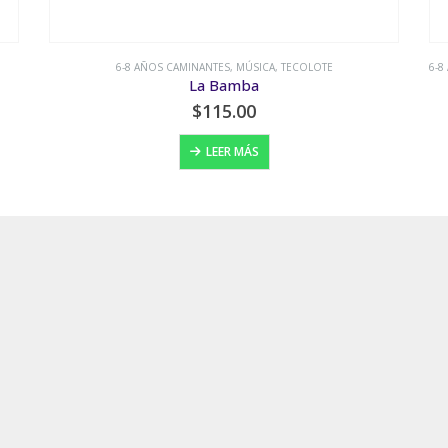
6-8 AÑOS CAMINANTES
,
NIÑOS ESPECIALES
,
TECOLOTE
,
VALORES Y BUENOS HÁBITOS
Empatados
$
160.00
AÑADIR AL CARRITO