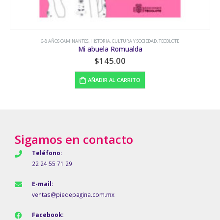
6-8 AÑOS CAMINANTES
,
HISTORIA, CULTURA Y SOCIEDAD
,
TECOLOTE
6
Mi abuela Romualda
$
145.00
AÑADIR AL CARRITO
Sigamos en contacto
Teléfono:
22 24 55 71 29
E-mail:
ventas@piedepagina.com.mx
Facebook: