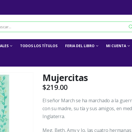
IALES
TODOS LOS TÍTULOS
FERIA DEL LIBRO
MI CUENTA
Mujercitas
$
219.00
El señor March se ha marchado a la guerr
con su madre, su tía y sus amigos, en med
Inglaterra.
Meg, Beth, Amy y Jo, las cuatro hermanas 