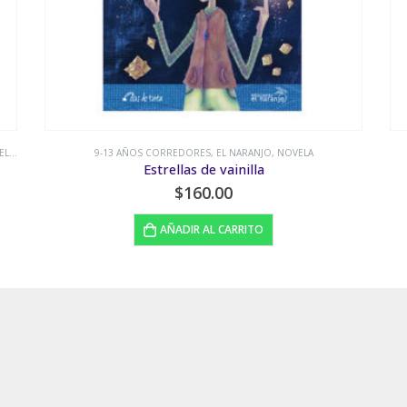
9-13 AÑOS CORREDORES
,
BIOGRAFÍA
,
TECOLOTE
Emiliano Zapata
$
180.00
LEER MÁS