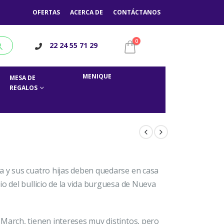
OFERTAS
ACERCA DE
CONTÁCTANOS
0
22 24 55 71 29
MENIQUE
MESA DE
REGALOS
a y sus cuatro hijas deben quedarse en casa
io del bullicio de la vida burguesa de Nueva
March, tienen intereses muy distintos, pero