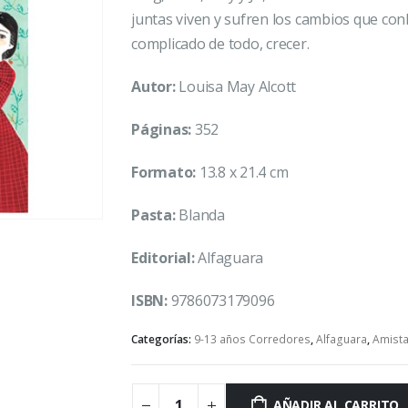
juntas viven y sufren los cambios que con
complicado de todo, crecer.
Autor:
Louisa May Alcott
Páginas:
352
Formato:
13.8 x 21.4 cm
Pasta:
Blanda
Editorial:
Alfaguara
ISBN:
9786073179096
Categorías:
9-13 años Corredores
,
Alfaguara
,
Amist
AÑADIR AL CARRITO