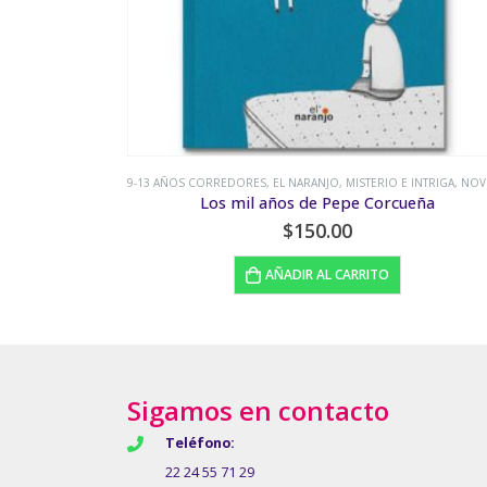
INTRIGA
,
NOVELA
,
SUSPENSO
9-13 AÑOS CORREDORES
,
EL NARANJO
,
NOVELA
eña
Estrellas de vainilla
$
160.00
AÑADIR AL CARRITO
Sigamos en contacto
Teléfono:
22 24 55 71 29