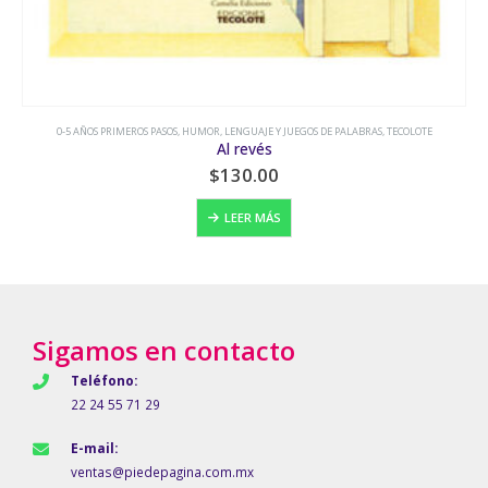
 AÑOS PRIMEROS PASOS
,
HUMOR
,
LENGUAJE Y JUEGOS DE PALABRAS
,
TECOLOTE
Al revés
$
130.00
LEER MÁS
Sigamos en contacto
Teléfono:
22 24 55 71 29
E-mail:
ventas@piedepagina.com.mx