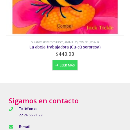
0-5 AÑOS PRIMEROS PASOS
,
ANIMALES
,
EL NARANJO
¡Ruge!
$
180.00
AÑADIR AL CARRITO
Sigamos en contacto
Teléfono:
22 24 55 71 29
E-mail: