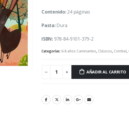
Contenido:
24 páginas
Pasta:
Dura
ISBN:
978-84-9101-379-2
Categorías:
6-8 años Caminantes
,
Clásicos
,
Combel
,
AÑADIR AL CARRITO