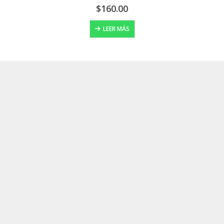
$
145.00
AÑADIR AL CARRITO