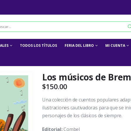
IALES
TODOS LOS TÍTULOS
FERIA DEL LIBRO
MI CUENTA
Los músicos de Bre
$
150.00
Una colección de cuentos populares adapt
ilustraciones cautivadoras para que se inici
personajes de los clásicos de siempre.
Editorial:
Combel