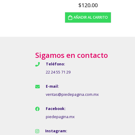
$
160.00
O
LEER MÁS
Sigamos en contacto
Teléfono:
22 24 55 71 29
E-mail:
ventas@piedepagina.com.mx
Facebook:
piedepagina.mx
Instagram: