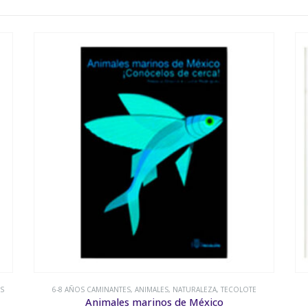
LOTE
6-8 AÑOS CAMINANTES
,
ANIMALES
,
NATURALEZA
¡Qué animales!