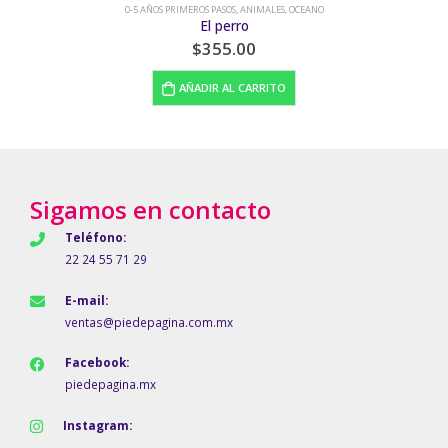
ROS PASOS
,
ANIMALES
,
OCEANO
0-5 AÑOS PRIMEROS PA
El perro
Dos círc
$
355.00
$
ADIR AL CARRITO
AÑAD
Sigamos en contacto
Teléfono:
22 24 55 71 29
E-mail:
ventas@piedepagina.com.mx
Facebook:
piedepagina.mx
Instagram: