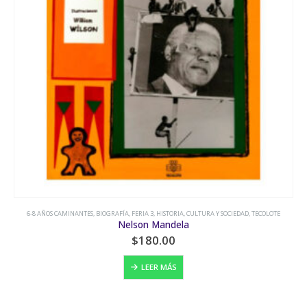
6-8 AÑOS CAMINANTES
,
BIOGRAFÍA
,
FERIA 3
,
HISTORIA, CULTURA Y SOCIEDAD
,
TECOLOTE
Nelson Mandela
$
180.00
LEER MÁS