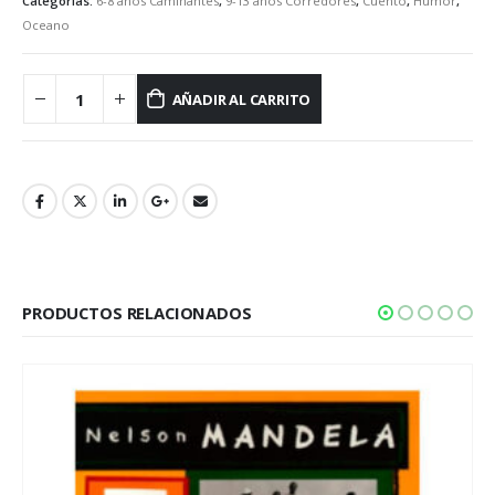
Categorías:
6-8 años Caminantes
,
9-13 años Corredores
,
Cuento
,
Humor
,
Oceano
AÑADIR AL CARRITO
PRODUCTOS RELACIONADOS