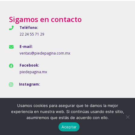
Sigamos en contacto
Teléfono:
22 24 55 71 29
E-mail:
ventas@piedepagina.com.mx
Facebook:
piedepagina.mx
Instagram:
Usamos cookies para asegurar que te damos la mejor
experiencia en nuestra web. Si continúas usando este sitio,
asumiremos que estás de acuerdo con ello.
Aceptar
Pie de Página © 2024 | Puesta en línea por
Vleeko.