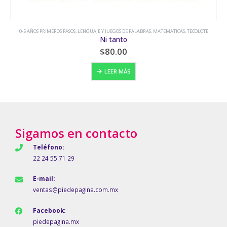
0-5 AÑOS PRIMEROS PASOS
,
LENGUAJE Y JUEGOS DE PALABRAS
,
TECOLOTE
,
VIDA COTIDIANA O FANTASÍA
Oficios de ayer y de hoy
$
80.00
LEER MÁS
Sigamos en contacto
Teléfono:
22 24 55 71 29
E-mail:
ventas@piedepagina.com.mx
Facebook:
piedepagina.mx