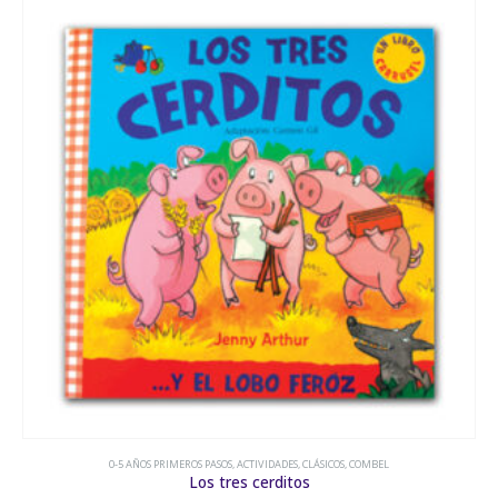
0-5 AÑOS PRIMEROS PASOS
,
AMISTAD
,
COLORES
,
OCEANO
Art y Max