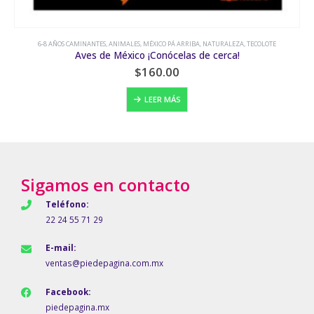
6-8 AÑOS CAMINANTES
,
ANIMALES
,
MÉXICO PÁ ARRIBA
,
NATURALEZA
,
TECOLOTE
Aves de México ¡Conócelas de cerca!
$
160.00
LEER MÁS
Sigamos en contacto
Teléfono:
22 24 55 71 29
E-mail:
ventas@piedepagina.com.mx
Facebook:
piedepagina.mx