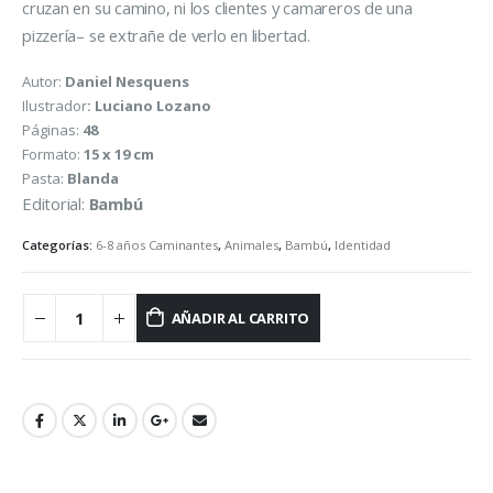
cruzan en su camino, ni los clientes y camareros de una
pizzería– se extrañe de verlo en libertad.
Autor:
Daniel Nesquens
Ilustrador
: Luciano Lozano
Páginas:
48
Formato:
15 x 19 cm
Pasta:
Blanda
Editorial:
Bambú
Categorías:
6-8 años Caminantes
,
Animales
,
Bambú
,
Identidad
AÑADIR AL CARRITO