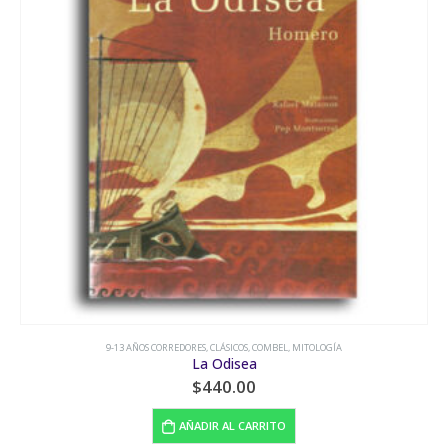
9-13 AÑOS CORREDORES
,
FONDO DE CULTURA ECONÓMICA
,
HUMOR
Léperas contra mocosos
$
50.00
LEER MÁS