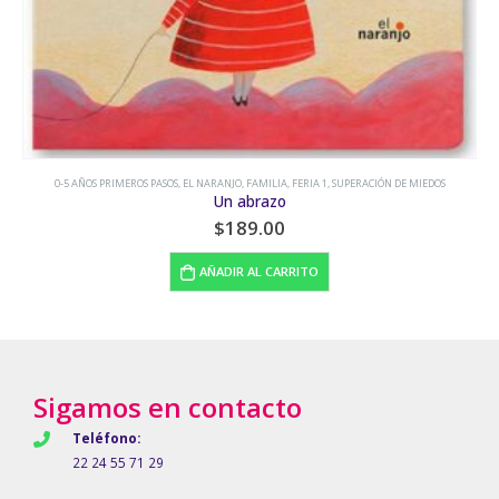
0-5 AÑOS PRIMEROS PASOS
,
EL NARANJO
,
FAMILIA
,
FERIA 1
,
SUPERACIÓN DE MIEDOS
Un abrazo
$
189.00
AÑADIR AL CARRITO
Sigamos en contacto
Teléfono:
22 24 55 71 29