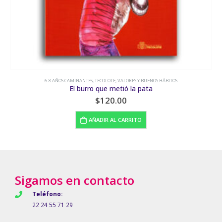
6-8 AÑOS CAMINANTES
,
NIÑOS ESPECIALES
,
TECOLOTE
Escucha mis manos
$
170.00
LEER MÁS
Sigamos en contacto
Teléfono:
22 24 55 71 29