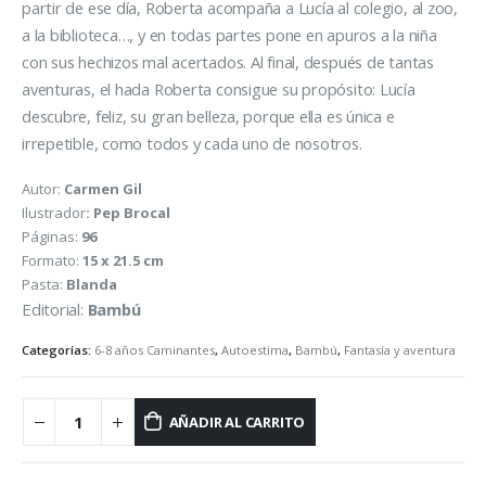
partir de ese día, Roberta acompaña a Lucía al colegio, al zoo,
a la biblioteca…, y en todas partes pone en apuros a la niña
con sus hechizos mal acertados. Al final, después de tantas
aventuras, el hada Roberta consigue su propósito: Lucía
descubre, feliz, su gran belleza, porque ella es única e
irrepetible, como todos y cada uno de nosotros.
Autor:
Carmen Gil
Ilustrador
: Pep Brocal
Páginas:
96
Formato:
15 x 21.5 cm
Pasta:
Blanda
Editorial:
Bambú
Categorías:
6-8 años Caminantes
,
Autoestima
,
Bambú
,
Fantasía y aventura
AÑADIR AL CARRITO