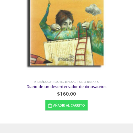
9-13 AÑOS CORREDORES
,
DINOSAURIOS
,
EL NARANJO
Diario de un desenterrador de dinosaurios
$
160.00
AÑADIR AL CARRITO