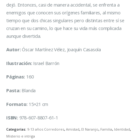
dejó. Entonces, casi de manera accidental, se enfrenta a
enemigos que conocen sus orígenes familiares, al mismo
tiempo que dos chicas singulares pero distintas entre sí se
cruzan en su camino, lo que hace su vida más complicada
aunque divertida.
Autor:
Óscar Martínez Vélez, Joaquín Casasola
Ilustración:
Israel Barrón
Páginas:
160
Pasta:
Blanda
Formato:
15×21 cm
ISBN:
978-607-8807-61-1
Categorías:
9-13 años Corredores
,
Amistad
,
El Naranjo
,
Familia
,
Identidad
,
Misterio e intriga