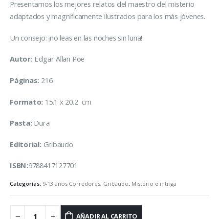
Presentamos los mejores relatos del maestro del misterio
adaptados y magníficamente ilustrados para los más jóvenes.
Un consejo: ¡no leas en las noches sin luna!
Autor:
Edgar Allan Poe
Páginas:
216
Formato:
15.1 x 20.2 cm
Pasta:
Dura
Editorial:
Gribaudo
ISBN:
9788417127701
Categorías:
9-13 años Corredores
,
Gribaudo
,
Misterio e intriga
AÑADIR AL CARRITO