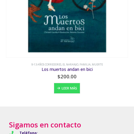
9-13 AÑOS CORREDORES
,
EL NARANJO
,
FAMILIA
,
MUERTE
Los muertos andan en bici
$
200.00
LEER MÁS
Sigamos en contacto
Teléfono: