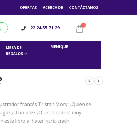
OFERTAS
ACERCA DE
CONTÁCTANOS
0
22 24 55 71 29
MENIQUE
MESA DE
REGALOS
?
ilustrador francés Tristan Mory. ¿Quién se
tuga? ¿O un pez? ¿O un cocodrilo muy
este libro al hacer «¡cric-crac!».