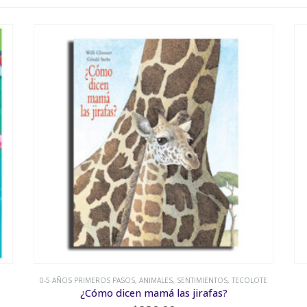
COLOTE
0-5 AÑOS PRIMEROS PASOS
,
COMBEL
,
INGLÉS
Oink, Oink!