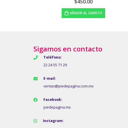
$
230.00
O
LEER MÁS
Sigamos en contacto
Teléfono:
22 24 55 71 29
E-mail:
ventas@piedepagina.com.mx
Facebook:
piedepagina.mx
Instagram: