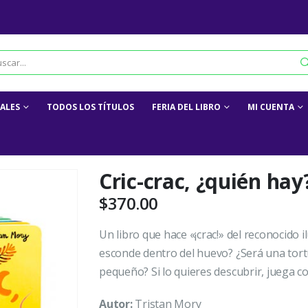
IALES
TODOS LOS TÍTULOS
FERIA DEL LIBRO
MI CUENTA
Cric-crac, ¿quién hay
$
370.00
Un libro que hace «¡crac!» del reconocido 
esconde dentro del huevo? ¿Será una tor
pequeño? Si lo quieres descubrir, juega con 
Autor:
Tristan Mory