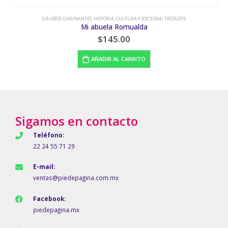
6-8 AÑOS CAMINANTES
,
ANIMALES
,
TECOLOTE
Historia de la resurección del papagayo
$
240.00
LEER MÁS
Sigamos en contacto
Teléfono:
22 24 55 71 29
E-mail:
ventas@piedepagina.com.mx
Facebook:
piedepagina.mx