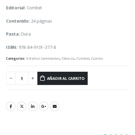
Editorial:
Combel
Contenido:
24 páginas
Pasta:
Dura
ISBN:
978-84-9101-377-8
Categorías:
6-8 años Caminantes
,
Clásicos
,
Combel
,
Cuento
AÑADIR AL CARRITO