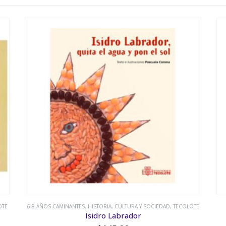
D
,
TECOLOTE
6-8 AÑOS CAMINANTES
,
ANIMALES
,
TECOLOTE
Historia de la resurección del papagayo