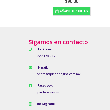
$
145.00
RITO
LEER MÁS
Sigamos en contacto
Teléfono:
22 24 55 71 29
E-mail:
ventas@piedepagina.com.mx
Facebook:
piedepagina.mx
Instagram: