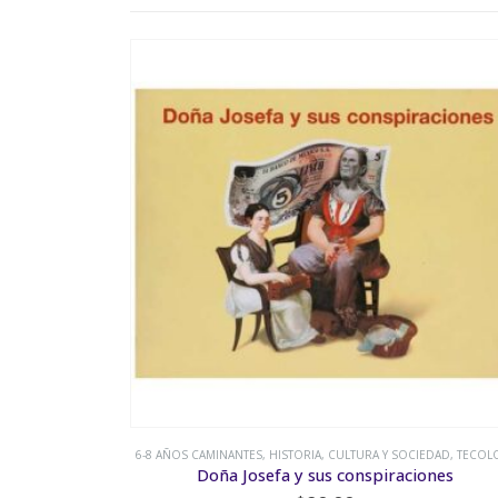
A Y SOCIEDAD
,
TECOLOTE
6-8 AÑOS CAMINANTES
,
HISTORIA, CULTURA Y SOCIEDA
piraciones
Isidro Labrador