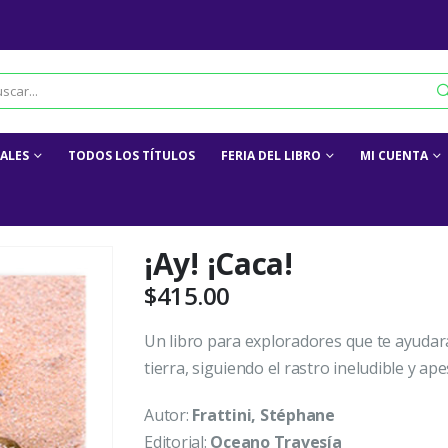
IALES
TODOS LOS TÍTULOS
FERIA DEL LIBRO
MI CUENTA
¡Ay! ¡Caca!
$
415.00
Un libro para exploradores que te ayudará
tierra, siguiendo el rastro ineludible y ap
Autor:
Frattini, Stéphane
Editorial:
Oceano Travesía