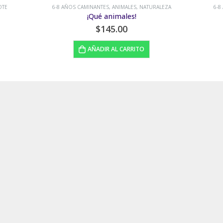
6-8 AÑOS CAMINANTES
,
NIÑOS ESPECIALES
,
TECOLOTE
,
VALORES Y BUENOS HÁBITOS
6-8
Empatados
$
160.00
AÑADIR AL CARRITO