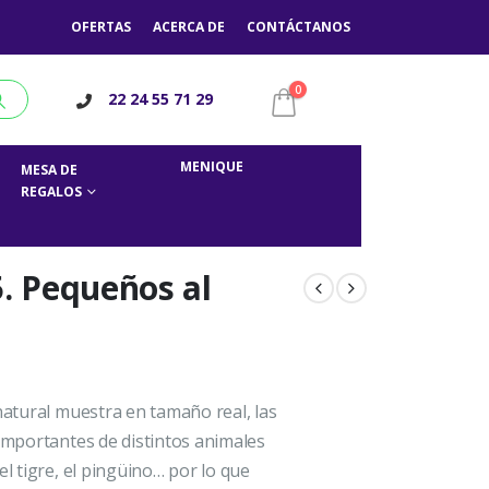
OFERTAS
ACERCA DE
CONTÁCTANOS
0
22 24 55 71 29
MENIQUE
MESA DE
REGALOS
5. Pequeños al
 natural muestra en tamaño real, las
 importantes de distintos animales
el tigre, el pingüino… por lo que