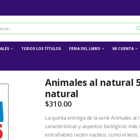
IALES
TODOS LOS TÍTULOS
FERIA DEL LIBRO
MI CUENTA
Animales al natural 
natural
$
310.00
La quinta entrega de la serie Animales al
características y aspectos biológicos más
entrañables recién nacidos, como el león, 